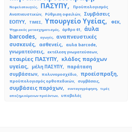
ΠΑΣΥΠΥ
Προϋπολογισμός
Νεφελοποιητές
Συμβάσεις
Αναπνευστικών
Ρύθμιση οφειλών
Υπουργείο Υγείας
ΕΟΠΥΥ
ΦΕΚ
ΤΙΜΕΣ
άυλα
άρθρο 61
Ψηφιακός μετασχηματισμός
barcodes
αναπνευστικές
αγωγές
συσκευές
ασθενείς
αυλα barcode
γνωματεύσεις
εκτέλεση γνωματεύσεων
εταιρίες ΠΑΣΥΠΥ
κλάδος παρόχων
υγείας
μέλη ΠΑΣΥΠΥ
παράταση
προείσπραξη
συμβάσεων
πολυνομοσχέδιο
προϋπολογισμός ορθοπεδικών
συμβάσεις
συμβάσεις παρόχων
συνταγογράφηση
τιμές
υποβολές
αποζημιούμενων προϊόντων