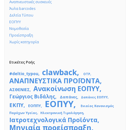
Αναπνευστικές συσκευές
Άυλα barcodes
Δελτία Τύπου
ΕΟΠΥΥ
Νομοθεσία
Προείσπραξη
Χωρίς κατηγορία
Ετικέτες Ροής
clawback
#deltio_typou
OTP
ΑΝΑΠΝΕΥΣΤΙΚΑ ΠΡΟΪΟΝΤΑ
Ανακοίνωση ΕΟΠΥΥ
ΑΣΘΕΝΙΕΣ
Γεώργιος Βιδάλης
Δαπάνες
Δαπάνες ΕΟΠΥΥ
ΕΟΠΥΥ
ΕΚΠΥ
ΕΟΠΠΥ
Ενιαίος Κανονισμός
Παρόχων Υγείας
Ηλεκτρονική Τιμολόγηση
Ιατροτεχνολογικά Προϊόντα
Μηνιαία προείσπραξη