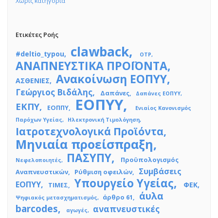
Χωρίς κατηγορία
Ετικέτες Ροής
clawback
#deltio_typou
OTP
ΑΝΑΠΝΕΥΣΤΙΚΑ ΠΡΟΪΟΝΤΑ
Ανακοίνωση ΕΟΠΥΥ
ΑΣΘΕΝΙΕΣ
Γεώργιος Βιδάλης
Δαπάνες
Δαπάνες ΕΟΠΥΥ
ΕΟΠΥΥ
ΕΚΠΥ
ΕΟΠΠΥ
Ενιαίος Κανονισμός
Παρόχων Υγείας
Ηλεκτρονική Τιμολόγηση
Ιατροτεχνολογικά Προϊόντα
Μηνιαία προείσπραξη
ΠΑΣΥΠΥ
Προϋπολογισμός
Νεφελοποιητές
Συμβάσεις
Αναπνευστικών
Ρύθμιση οφειλών
Υπουργείο Υγείας
ΕΟΠΥΥ
ΦΕΚ
ΤΙΜΕΣ
άυλα
άρθρο 61
Ψηφιακός μετασχηματισμός
barcodes
αναπνευστικές
αγωγές