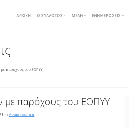
ΑΡΧΙΚΉ
Ο ΣΥΛΛΟΓΟΣ
ΜΈΛΗ
ΕΝΗΜΕΡΏΣΕΙΣ
Ποιοι είμαστε
Λίστα μελών
Δελτία Τύπου
ις
Μήνυμα Προέδρου
Εγγραφή νέου μέλους
Ανακοινώσεις
Όργανα συλλόγου
Καταστατικό
 με παρόχους του ΕΟΠΥΥ
 με παρόχους του ΕΟΠΥΥ
21 in
Ανακοινώσεις