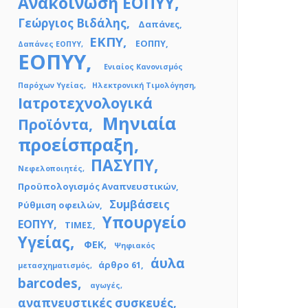
Ανακοίνωση ΕΟΠΥΥ
Γεώργιος Βιδάλης
Δαπάνες
ΕΚΠΥ
ΕΟΠΠΥ
Δαπάνες ΕΟΠΥΥ
ΕΟΠΥΥ
Ενιαίος Κανονισμός
Παρόχων Υγείας
Ηλεκτρονική Τιμολόγηση
Ιατροτεχνολογικά
Μηνιαία
Προϊόντα
προείσπραξη
ΠΑΣΥΠΥ
Νεφελοποιητές
Προϋπολογισμός Αναπνευστικών
Συμβάσεις
Ρύθμιση οφειλών
Υπουργείο
ΕΟΠΥΥ
ΤΙΜΕΣ
Υγείας
ΦΕΚ
Ψηφιακός
άυλα
άρθρο 61
μετασχηματισμός
barcodes
αγωγές
αναπνευστικές συσκευές