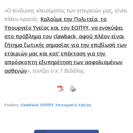
«Ο κίνδυνος κλεισίματος των εταιρειών μας, είναι
πλέον ορατός.
Καλούμε την Πολιτεία, το
Υπουργείο Υγείας και τον ΕΟΠΥΥ, να ενσκύψει
στο πρόβλημα του
clawback, αφού πλέον είναι
ζήτημα ζωτικής σημασίας για την επιβίωσή των
εταιριών μας και κατ’ επέκταση για την
απρόσκοπτη εξυπηρέτηση των ασφαλισμένων
ασθενών
», τονίζει ο κ. Γ.Βιδάλης
Ετικέτες:
clawback
,
ΕΟΠΠΥ
,
Υπουργείο Υγείας