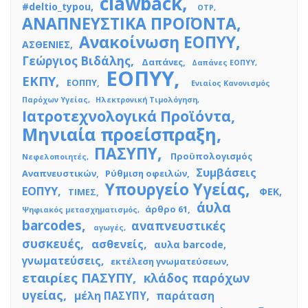
clawback
#deltio_typou
OTP
ΑΝΑΠΝΕΥΣΤΙΚΑ ΠΡΟΪΟΝΤΑ
Ανακοίνωση ΕΟΠΥΥ
ΑΣΘΕΝΙΕΣ
Γεώργιος Βιδάλης
Δαπάνες
Δαπάνες ΕΟΠΥΥ
ΕΟΠΥΥ
ΕΚΠΥ
ΕΟΠΠΥ
Ενιαίος Κανονισμός
Παρόχων Υγείας
Ηλεκτρονική Τιμολόγηση
Ιατροτεχνολογικά Προϊόντα
Μηνιαία προείσπραξη
ΠΑΣΥΠΥ
Προϋπολογισμός
Νεφελοποιητές
Συμβάσεις
Αναπνευστικών
Ρύθμιση οφειλών
Υπουργείο Υγείας
ΕΟΠΥΥ
ΦΕΚ
ΤΙΜΕΣ
άυλα
άρθρο 61
Ψηφιακός μετασχηματισμός
barcodes
αναπνευστικές
αγωγές
συσκευές
ασθενείς
αυλα barcode
γνωματεύσεις
εκτέλεση γνωματεύσεων
εταιρίες ΠΑΣΥΠΥ
κλάδος παρόχων
υγείας
μέλη ΠΑΣΥΠΥ
παράταση