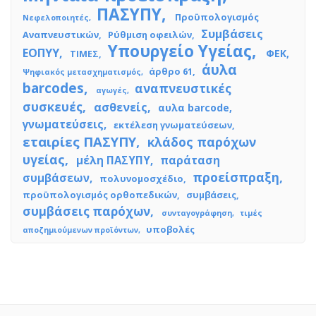
ΠΑΣΥΠΥ
Προϋπολογισμός
Νεφελοποιητές
Συμβάσεις
Αναπνευστικών
Ρύθμιση οφειλών
Υπουργείο Υγείας
ΕΟΠΥΥ
ΦΕΚ
ΤΙΜΕΣ
άυλα
άρθρο 61
Ψηφιακός μετασχηματισμός
barcodes
αναπνευστικές
αγωγές
συσκευές
ασθενείς
αυλα barcode
γνωματεύσεις
εκτέλεση γνωματεύσεων
εταιρίες ΠΑΣΥΠΥ
κλάδος παρόχων
υγείας
μέλη ΠΑΣΥΠΥ
παράταση
προείσπραξη
συμβάσεων
πολυνομοσχέδιο
προϋπολογισμός ορθοπεδικών
συμβάσεις
συμβάσεις παρόχων
συνταγογράφηση
τιμές
υποβολές
αποζημιούμενων προϊόντων