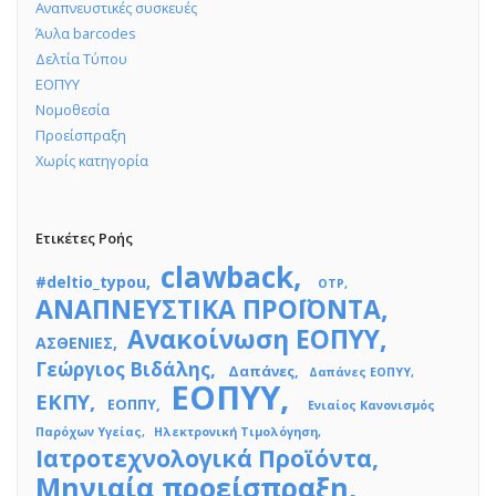
Αναπνευστικές συσκευές
Άυλα barcodes
Δελτία Τύπου
ΕΟΠΥΥ
Νομοθεσία
Προείσπραξη
Χωρίς κατηγορία
Ετικέτες Ροής
clawback
#deltio_typou
OTP
ΑΝΑΠΝΕΥΣΤΙΚΑ ΠΡΟΪΟΝΤΑ
Ανακοίνωση ΕΟΠΥΥ
ΑΣΘΕΝΙΕΣ
Γεώργιος Βιδάλης
Δαπάνες
Δαπάνες ΕΟΠΥΥ
ΕΟΠΥΥ
ΕΚΠΥ
ΕΟΠΠΥ
Ενιαίος Κανονισμός
Παρόχων Υγείας
Ηλεκτρονική Τιμολόγηση
Ιατροτεχνολογικά Προϊόντα
Μηνιαία προείσπραξη