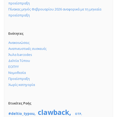
προείσπραξη
Πίνακας μηνός Φεβρουαρίου 2026 αναφορικά με τη μηνιαία
προείσπραξη
Ενότητες
Ανακοινώσεις
Αναπνευστικές συσκευές
Άυλα barcodes
Δελτία Τύπου
ΕΟΠΥΥ
Νομοθεσία
Προείσπραξη
Χωρίς κατηγορία
Ετικέτες Ροής
clawback
#deltio_typou
OTP