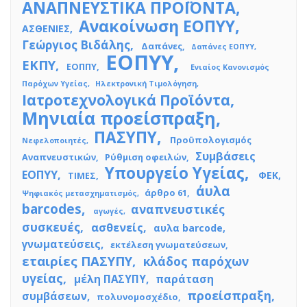
ΑΝΑΠΝΕΥΣΤΙΚΑ ΠΡΟΪΟΝΤΑ
Ανακοίνωση ΕΟΠΥΥ
ΑΣΘΕΝΙΕΣ
Γεώργιος Βιδάλης
Δαπάνες
Δαπάνες ΕΟΠΥΥ
ΕΟΠΥΥ
ΕΚΠΥ
ΕΟΠΠΥ
Ενιαίος Κανονισμός
Παρόχων Υγείας
Ηλεκτρονική Τιμολόγηση
Ιατροτεχνολογικά Προϊόντα
Μηνιαία προείσπραξη
ΠΑΣΥΠΥ
Προϋπολογισμός
Νεφελοποιητές
Συμβάσεις
Αναπνευστικών
Ρύθμιση οφειλών
Υπουργείο Υγείας
ΕΟΠΥΥ
ΦΕΚ
ΤΙΜΕΣ
άυλα
άρθρο 61
Ψηφιακός μετασχηματισμός
barcodes
αναπνευστικές
αγωγές
συσκευές
ασθενείς
αυλα barcode
γνωματεύσεις
εκτέλεση γνωματεύσεων
εταιρίες ΠΑΣΥΠΥ
κλάδος παρόχων
υγείας
μέλη ΠΑΣΥΠΥ
παράταση
προείσπραξη
συμβάσεων
πολυνομοσχέδιο