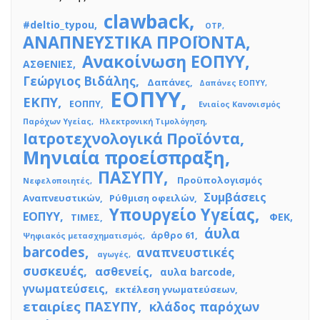
clawback
#deltio_typou
OTP
ΑΝΑΠΝΕΥΣΤΙΚΑ ΠΡΟΪΟΝΤΑ
Ανακοίνωση ΕΟΠΥΥ
ΑΣΘΕΝΙΕΣ
Γεώργιος Βιδάλης
Δαπάνες
Δαπάνες ΕΟΠΥΥ
ΕΟΠΥΥ
ΕΚΠΥ
ΕΟΠΠΥ
Ενιαίος Κανονισμός
Παρόχων Υγείας
Ηλεκτρονική Τιμολόγηση
Ιατροτεχνολογικά Προϊόντα
Μηνιαία προείσπραξη
ΠΑΣΥΠΥ
Προϋπολογισμός
Νεφελοποιητές
Συμβάσεις
Αναπνευστικών
Ρύθμιση οφειλών
Υπουργείο Υγείας
ΕΟΠΥΥ
ΦΕΚ
ΤΙΜΕΣ
άυλα
άρθρο 61
Ψηφιακός μετασχηματισμός
barcodes
αναπνευστικές
αγωγές
συσκευές
ασθενείς
αυλα barcode
γνωματεύσεις
εκτέλεση γνωματεύσεων
εταιρίες ΠΑΣΥΠΥ
κλάδος παρόχων