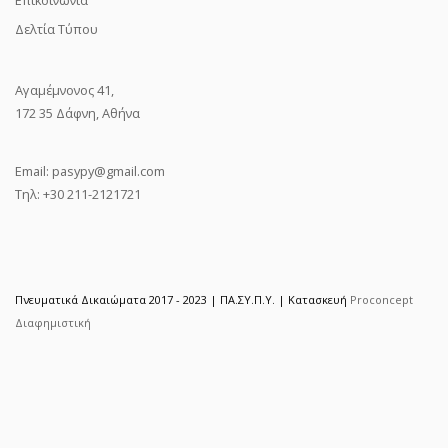
Δελτία Τύπου
Αγαμέμνονος 41,
172 35 Δάφνη, Αθήνα
Email:
pasypy@gmail.com
Τηλ: +30 211-2121721
Πνευματικά Δικαιώματα 2017 - 2023 | ΠΑ.ΣΥ.Π.Υ. | Κατασκευή
Proconcept
Διαφημιστική