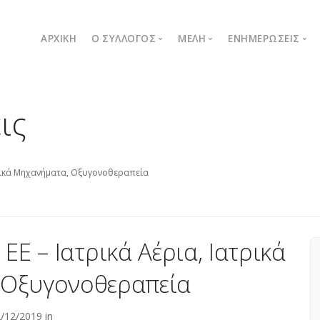
ΑΡΧΙΚΉ
Ο ΣΥΛΛΟΓΟΣ
ΜΈΛΗ
ΕΝΗΜΕΡΏΣΕΙΣ
Ποιοι είμαστε
Λίστα μελών
Δελτία Τύπου
ις
Μήνυμα Προέδρου
Εγγραφή νέου μέλους
Ανακοινώσεις
Όργανα συλλόγου
Καταστατικό
τρικά Μηχανήματα, Οξυγονοθεραπεία
Ε – Ιατρικά Αέρια, Ιατρικά
 Οξυγονοθεραπεία
/12/2019 in