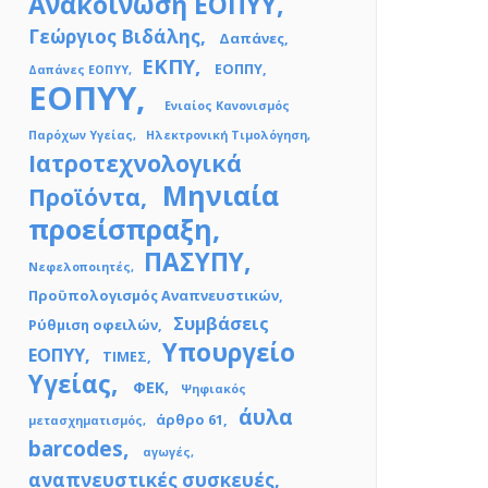
Ανακοίνωση ΕΟΠΥΥ
Γεώργιος Βιδάλης
Δαπάνες
ΕΚΠΥ
ΕΟΠΠΥ
Δαπάνες ΕΟΠΥΥ
ΕΟΠΥΥ
Ενιαίος Κανονισμός
Παρόχων Υγείας
Ηλεκτρονική Τιμολόγηση
Ιατροτεχνολογικά
Μηνιαία
Προϊόντα
προείσπραξη
ΠΑΣΥΠΥ
Νεφελοποιητές
Προϋπολογισμός Αναπνευστικών
Συμβάσεις
Ρύθμιση οφειλών
Υπουργείο
ΕΟΠΥΥ
ΤΙΜΕΣ
Υγείας
ΦΕΚ
Ψηφιακός
άυλα
άρθρο 61
μετασχηματισμός
barcodes
αγωγές
αναπνευστικές συσκευές