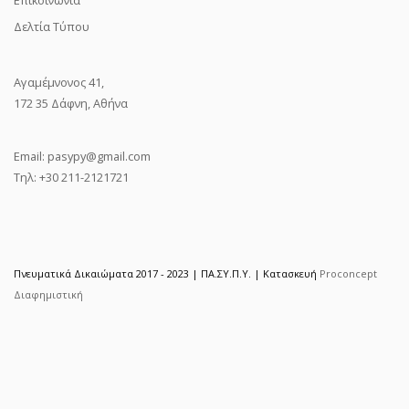
Δελτία Τύπου
Αγαμέμνονος 41,
172 35 Δάφνη, Αθήνα
Email:
pasypy@gmail.com
Τηλ: +30 211-2121721
Πνευματικά Δικαιώματα 2017 - 2023 | ΠΑ.ΣΥ.Π.Υ. | Κατασκευή
Proconcept
Διαφημιστική