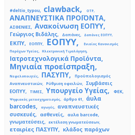
clawback
#deltio_typou
OTP
ΑΝΑΠΝΕΥΣΤΙΚΑ ΠΡΟΪΟΝΤΑ
Ανακοίνωση ΕΟΠΥΥ
ΑΣΘΕΝΙΕΣ
Γεώργιος Βιδάλης
Δαπάνες
Δαπάνες ΕΟΠΥΥ
ΕΟΠΥΥ
ΕΚΠΥ
ΕΟΠΠΥ
Ενιαίος Κανονισμός
Παρόχων Υγείας
Ηλεκτρονική Τιμολόγηση
Ιατροτεχνολογικά Προϊόντα
Μηνιαία προείσπραξη
ΠΑΣΥΠΥ
Προϋπολογισμός
Νεφελοποιητές
Συμβάσεις
Αναπνευστικών
Ρύθμιση οφειλών
Υπουργείο Υγείας
ΕΟΠΥΥ
ΦΕΚ
ΤΙΜΕΣ
άυλα
άρθρο 61
Ψηφιακός μετασχηματισμός
barcodes
αναπνευστικές
αγωγές
συσκευές
ασθενείς
αυλα barcode
γνωματεύσεις
εκτέλεση γνωματεύσεων
εταιρίες ΠΑΣΥΠΥ
κλάδος παρόχων