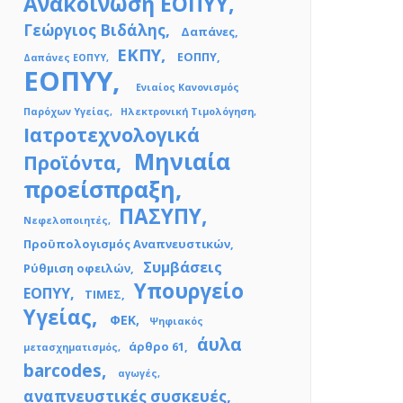
Ανακοίνωση ΕΟΠΥΥ
Γεώργιος Βιδάλης
Δαπάνες
ΕΚΠΥ
ΕΟΠΠΥ
Δαπάνες ΕΟΠΥΥ
ΕΟΠΥΥ
Ενιαίος Κανονισμός
Παρόχων Υγείας
Ηλεκτρονική Τιμολόγηση
Ιατροτεχνολογικά
Μηνιαία
Προϊόντα
προείσπραξη
ΠΑΣΥΠΥ
Νεφελοποιητές
Προϋπολογισμός Αναπνευστικών
Συμβάσεις
Ρύθμιση οφειλών
Υπουργείο
ΕΟΠΥΥ
ΤΙΜΕΣ
Υγείας
ΦΕΚ
Ψηφιακός
άυλα
άρθρο 61
μετασχηματισμός
barcodes
αγωγές
αναπνευστικές συσκευές