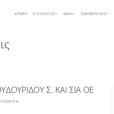
ΑΡΧΙΚΉ
Ο ΣΥΛΛΟΓΟΣ
ΜΈΛΗ
ΕΝΗΜΕΡΏΣΕΙΣ
Ποιοι είμαστε
Λίστα μελών
Δελτία Τύπου
ις
Μήνυμα Προέδρου
Εγγραφή νέου μέλους
Ανακοινώσεις
Όργανα συλλόγου
Καταστατικό
ΔΟΥΡΙΔΟΥ Σ. ΚΑΙ ΣΙΑ ΟΕ
/12/2019 in