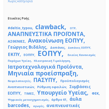
Χωρίς κατηγορία
Ετικέτες Ροής
clawback
#deltio_typou
OTP
ΑΝΑΠΝΕΥΣΤΙΚΑ ΠΡΟΪΟΝΤΑ
Ανακοίνωση ΕΟΠΥΥ
ΑΣΘΕΝΙΕΣ
Γεώργιος Βιδάλης
Δαπάνες
Δαπάνες ΕΟΠΥΥ
ΕΟΠΥΥ
ΕΚΠΥ
ΕΟΠΠΥ
Ενιαίος Κανονισμός
Παρόχων Υγείας
Ηλεκτρονική Τιμολόγηση
Ιατροτεχνολογικά Προϊόντα
Μηνιαία προείσπραξη
ΠΑΣΥΠΥ
Προϋπολογισμός
Νεφελοποιητές
Συμβάσεις
Αναπνευστικών
Ρύθμιση οφειλών
Υπουργείο Υγείας
ΕΟΠΥΥ
ΦΕΚ
ΤΙΜΕΣ
άυλα
άρθρο 61
Ψηφιακός μετασχηματισμός
barcodes
αναπνευστικές
αγωγές