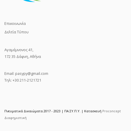
Επικοινωνία
Δελτία Τύπου
Αγαμέμνονος 41,
172 35 Δάφνη, Αθήνα
Email:
pasypy@gmail.com
Τηλ: +30 211-2121721
Πνευματικά Δικαιώματα 2017 - 2023 | ΠΑ.ΣΥ.Π.Υ. | Κατασκευή
Proconcept
Διαφημιστική