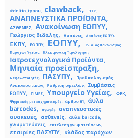
clawback
#deltio_typou
OTP
ΑΝΑΠΝΕΥΣΤΙΚΑ ΠΡΟΪΟΝΤΑ
Ανακοίνωση ΕΟΠΥΥ
ΑΣΘΕΝΙΕΣ
Γεώργιος Βιδάλης
Δαπάνες
Δαπάνες ΕΟΠΥΥ
ΕΟΠΥΥ
ΕΚΠΥ
ΕΟΠΠΥ
Ενιαίος Κανονισμός
Παρόχων Υγείας
Ηλεκτρονική Τιμολόγηση
Ιατροτεχνολογικά Προϊόντα
Μηνιαία προείσπραξη
ΠΑΣΥΠΥ
Προϋπολογισμός
Νεφελοποιητές
Συμβάσεις
Αναπνευστικών
Ρύθμιση οφειλών
Υπουργείο Υγείας
ΕΟΠΥΥ
ΦΕΚ
ΤΙΜΕΣ
άυλα
άρθρο 61
Ψηφιακός μετασχηματισμός
barcodes
αναπνευστικές
αγωγές
συσκευές
ασθενείς
αυλα barcode
γνωματεύσεις
εκτέλεση γνωματεύσεων
εταιρίες ΠΑΣΥΠΥ
κλάδος παρόχων