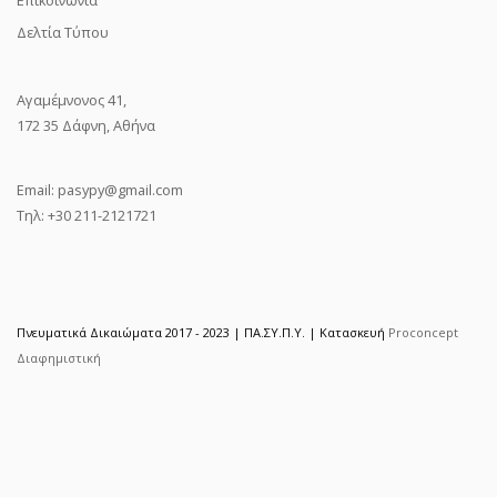
Δελτία Τύπου
Αγαμέμνονος 41,
172 35 Δάφνη, Αθήνα
Email:
pasypy@gmail.com
Τηλ: +30 211-2121721
Πνευματικά Δικαιώματα 2017 - 2023 | ΠΑ.ΣΥ.Π.Υ. | Κατασκευή
Proconcept
Διαφημιστική