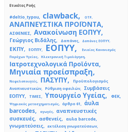
Ετικέτες Ροής
clawback
#deltio_typou
OTP
ΑΝΑΠΝΕΥΣΤΙΚΑ ΠΡΟΪΟΝΤΑ
Ανακοίνωση ΕΟΠΥΥ
ΑΣΘΕΝΙΕΣ
Γεώργιος Βιδάλης
Δαπάνες
Δαπάνες ΕΟΠΥΥ
ΕΟΠΥΥ
ΕΚΠΥ
ΕΟΠΠΥ
Ενιαίος Κανονισμός
Παρόχων Υγείας
Ηλεκτρονική Τιμολόγηση
Ιατροτεχνολογικά Προϊόντα
Μηνιαία προείσπραξη
ΠΑΣΥΠΥ
Προϋπολογισμός
Νεφελοποιητές
Συμβάσεις
Αναπνευστικών
Ρύθμιση οφειλών
Υπουργείο Υγείας
ΕΟΠΥΥ
ΦΕΚ
ΤΙΜΕΣ
άυλα
άρθρο 61
Ψηφιακός μετασχηματισμός
barcodes
αναπνευστικές
αγωγές
συσκευές
ασθενείς
αυλα barcode
γνωματεύσεις
εκτέλεση γνωματεύσεων