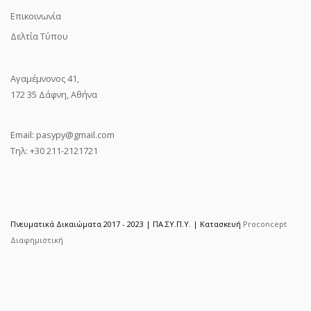
Επικοινωνία
Δελτία Τύπου
Αγαμέμνονος 41,
172 35 Δάφνη, Αθήνα
Email:
pasypy@gmail.com
Τηλ: +30 211-2121721
Πνευματικά Δικαιώματα 2017 - 2023 | ΠΑ.ΣΥ.Π.Υ. | Κατασκευή
Proconcept
Διαφημιστική