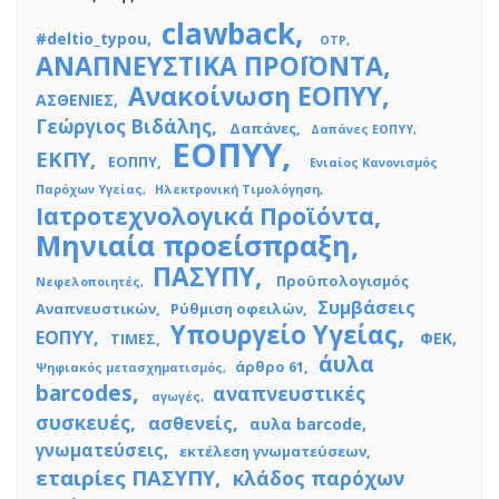
clawback
#deltio_typou
OTP
ΑΝΑΠΝΕΥΣΤΙΚΑ ΠΡΟΪΟΝΤΑ
Ανακοίνωση ΕΟΠΥΥ
ΑΣΘΕΝΙΕΣ
Γεώργιος Βιδάλης
Δαπάνες
Δαπάνες ΕΟΠΥΥ
ΕΟΠΥΥ
ΕΚΠΥ
ΕΟΠΠΥ
Ενιαίος Κανονισμός
Παρόχων Υγείας
Ηλεκτρονική Τιμολόγηση
Ιατροτεχνολογικά Προϊόντα
Μηνιαία προείσπραξη
ΠΑΣΥΠΥ
Προϋπολογισμός
Νεφελοποιητές
Συμβάσεις
Αναπνευστικών
Ρύθμιση οφειλών
Υπουργείο Υγείας
ΕΟΠΥΥ
ΦΕΚ
ΤΙΜΕΣ
άυλα
άρθρο 61
Ψηφιακός μετασχηματισμός
barcodes
αναπνευστικές
αγωγές
συσκευές
ασθενείς
αυλα barcode
γνωματεύσεις
εκτέλεση γνωματεύσεων
εταιρίες ΠΑΣΥΠΥ
κλάδος παρόχων