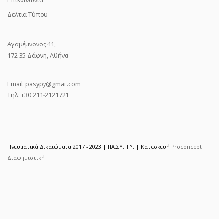
Δελτία Τύπου
Αγαμέμνονος 41,
172 35 Δάφνη, Αθήνα
Email:
pasypy@gmail.com
Τηλ: +30 211-2121721
Πνευματικά Δικαιώματα 2017 - 2023 | ΠΑ.ΣΥ.Π.Υ. | Κατασκευή
Proconcept
Διαφημιστική