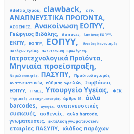
clawback
#deltio_typou
OTP
ΑΝΑΠΝΕΥΣΤΙΚΑ ΠΡΟΪΟΝΤΑ
Ανακοίνωση ΕΟΠΥΥ
ΑΣΘΕΝΙΕΣ
Γεώργιος Βιδάλης
Δαπάνες
Δαπάνες ΕΟΠΥΥ
ΕΟΠΥΥ
ΕΚΠΥ
ΕΟΠΠΥ
Ενιαίος Κανονισμός
Παρόχων Υγείας
Ηλεκτρονική Τιμολόγηση
Ιατροτεχνολογικά Προϊόντα
Μηνιαία προείσπραξη
ΠΑΣΥΠΥ
Προϋπολογισμός
Νεφελοποιητές
Συμβάσεις
Αναπνευστικών
Ρύθμιση οφειλών
Υπουργείο Υγείας
ΕΟΠΥΥ
ΦΕΚ
ΤΙΜΕΣ
άυλα
άρθρο 61
Ψηφιακός μετασχηματισμός
barcodes
αναπνευστικές
αγωγές
συσκευές
ασθενείς
αυλα barcode
γνωματεύσεις
εκτέλεση γνωματεύσεων
εταιρίες ΠΑΣΥΠΥ
κλάδος παρόχων