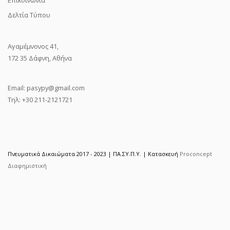
Δελτία Τύπου
Αγαμέμνονος 41,
172 35 Δάφνη, Αθήνα
Email:
pasypy@gmail.com
Τηλ: +30 211-2121721
Πνευματικά Δικαιώματα 2017 - 2023 | ΠΑ.ΣΥ.Π.Υ. | Κατασκευή
Proconcept
Διαφημιστική