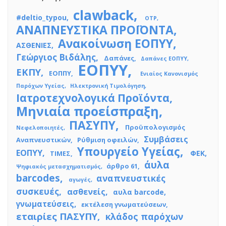
clawback
#deltio_typou
OTP
ΑΝΑΠΝΕΥΣΤΙΚΑ ΠΡΟΪΟΝΤΑ
Ανακοίνωση ΕΟΠΥΥ
ΑΣΘΕΝΙΕΣ
Γεώργιος Βιδάλης
Δαπάνες
Δαπάνες ΕΟΠΥΥ
ΕΟΠΥΥ
ΕΚΠΥ
ΕΟΠΠΥ
Ενιαίος Κανονισμός
Παρόχων Υγείας
Ηλεκτρονική Τιμολόγηση
Ιατροτεχνολογικά Προϊόντα
Μηνιαία προείσπραξη
ΠΑΣΥΠΥ
Προϋπολογισμός
Νεφελοποιητές
Συμβάσεις
Αναπνευστικών
Ρύθμιση οφειλών
Υπουργείο Υγείας
ΕΟΠΥΥ
ΦΕΚ
ΤΙΜΕΣ
άυλα
άρθρο 61
Ψηφιακός μετασχηματισμός
barcodes
αναπνευστικές
αγωγές
συσκευές
ασθενείς
αυλα barcode
γνωματεύσεις
εκτέλεση γνωματεύσεων
εταιρίες ΠΑΣΥΠΥ
κλάδος παρόχων