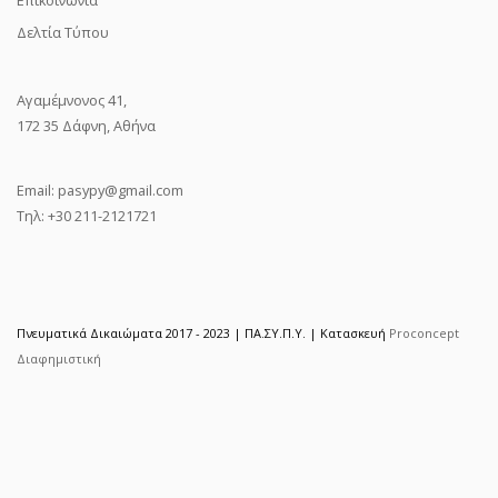
Δελτία Τύπου
Αγαμέμνονος 41,
172 35 Δάφνη, Αθήνα
Email:
pasypy@gmail.com
Τηλ: +30 211-2121721
Πνευματικά Δικαιώματα 2017 - 2023 | ΠΑ.ΣΥ.Π.Υ. | Κατασκευή
Proconcept
Διαφημιστική