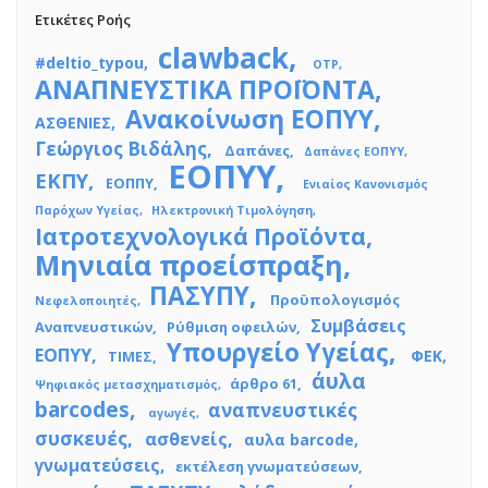
Ετικέτες Ροής
clawback
#deltio_typou
OTP
ΑΝΑΠΝΕΥΣΤΙΚΑ ΠΡΟΪΟΝΤΑ
Ανακοίνωση ΕΟΠΥΥ
ΑΣΘΕΝΙΕΣ
Γεώργιος Βιδάλης
Δαπάνες
Δαπάνες ΕΟΠΥΥ
ΕΟΠΥΥ
ΕΚΠΥ
ΕΟΠΠΥ
Ενιαίος Κανονισμός
Παρόχων Υγείας
Ηλεκτρονική Τιμολόγηση
Ιατροτεχνολογικά Προϊόντα
Μηνιαία προείσπραξη
ΠΑΣΥΠΥ
Προϋπολογισμός
Νεφελοποιητές
Συμβάσεις
Αναπνευστικών
Ρύθμιση οφειλών
Υπουργείο Υγείας
ΕΟΠΥΥ
ΦΕΚ
ΤΙΜΕΣ
άυλα
άρθρο 61
Ψηφιακός μετασχηματισμός
barcodes
αναπνευστικές
αγωγές
συσκευές
ασθενείς
αυλα barcode
γνωματεύσεις
εκτέλεση γνωματεύσεων