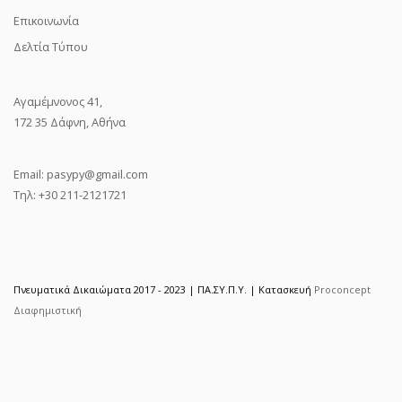
Επικοινωνία
Δελτία Τύπου
Αγαμέμνονος 41,
172 35 Δάφνη, Αθήνα
Email:
pasypy@gmail.com
Τηλ: +30 211-2121721
Πνευματικά Δικαιώματα 2017 - 2023 | ΠΑ.ΣΥ.Π.Υ. | Κατασκευή
Proconcept
Διαφημιστική