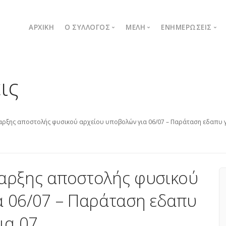
ΑΡΧΙΚΉ
Ο ΣΥΛΛΟΓΟΣ
ΜΈΛΗ
ΕΝΗΜΕΡΏΣΕΙΣ
Ποιοι είμαστε
Λίστα μελών
Δελτία Τύπου
ις
Μήνυμα Προέδρου
Εγγραφή νέου μέλους
Ανακοινώσεις
Όργανα συλλόγου
Καταστατικό
αρξης αποστολής φυσικού αρχείου υποβολών για 06/07 – Παράταση εδαπυ γ
αρξης αποστολής φυσικού
α 06/07 – Παράταση εδαπυ
ια 07