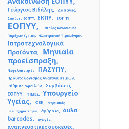
Ανακοίνωση ΕΟΠΥΥ
Γεώργιος Βιδάλης
Δαπάνες
ΕΚΠΥ
ΕΟΠΠΥ
Δαπάνες ΕΟΠΥΥ
ΕΟΠΥΥ
Ενιαίος Κανονισμός
Παρόχων Υγείας
Ηλεκτρονική Τιμολόγηση
Ιατροτεχνολογικά
Μηνιαία
Προϊόντα
προείσπραξη
ΠΑΣΥΠΥ
Νεφελοποιητές
Προϋπολογισμός Αναπνευστικών
Συμβάσεις
Ρύθμιση οφειλών
Υπουργείο
ΕΟΠΥΥ
ΤΙΜΕΣ
Υγείας
ΦΕΚ
Ψηφιακός
άυλα
άρθρο 61
μετασχηματισμός
barcodes
αγωγές
αναπνευστικές συσκευές